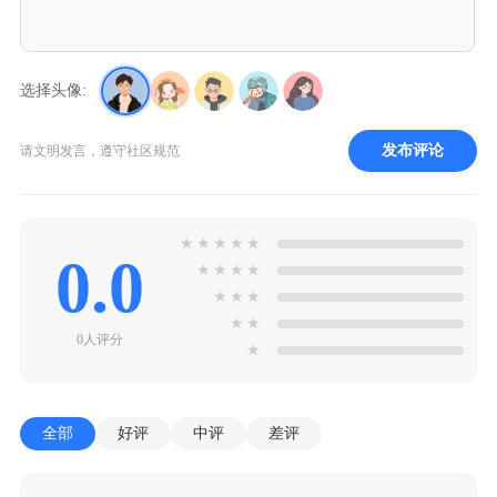
选择头像:
发布评论
请文明发言，遵守社区规范
★
★
★
★
★
0.0
★
★
★
★
★
★
★
★
★
0人评分
★
全部
好评
中评
差评