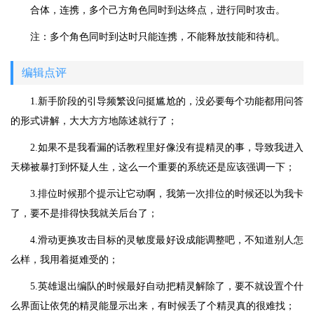
合体，连携，多个己方角色同时到达终点，进行同时攻击。
注：多个角色同时到达时只能连携，不能释放技能和待机。
编辑点评
1.新手阶段的引导频繁设问挺尴尬的，没必要每个功能都用问答
的形式讲解，大大方方地陈述就行了；
2.如果不是我看漏的话教程里好像没有提精灵的事，导致我进入
天梯被暴打到怀疑人生，这么一个重要的系统还是应该强调一下；
3.排位时候那个提示让它动啊，我第一次排位的时候还以为我卡
了，要不是排得快我就关后台了；
4.滑动更换攻击目标的灵敏度最好设成能调整吧，不知道别人怎
么样，我用着挺难受的；
5.英雄退出编队的时候最好自动把精灵解除了，要不就设置个什
么界面让依凭的精灵能显示出来，有时候丢了个精灵真的很难找；