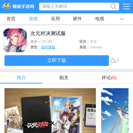
首页
游戏
应用
硬件
电视
排行榜
专题
文章
视频
最新
次元对决测试服
大小：
210.2M
语言：
中文
类型：
动作冒险
系统：
Android
立即下载
1
简介
相关
评论
(0)