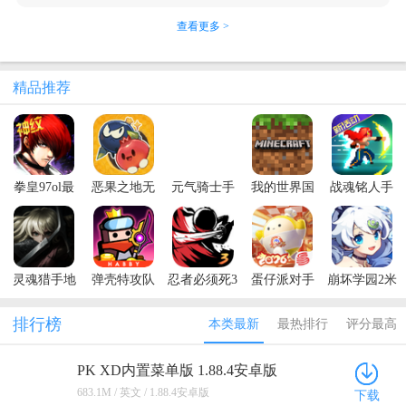
查看更多 >
精品推荐
拳皇97ol最
恶果之地无
元气骑士手
我的世界国
战魂铭人手
新版本
限技能破解
游正版
际服官方正
游
版
版
灵魂猎手地
弹壳特攻队
忍者必须死3
蛋仔派对手
崩坏学园2米
牢内置菜单
最新版本
手游
游最新版本
哈游官服
最新版本
排行榜
本类最新
最热排行
评分最高
(Soul
Huntress)
PK XD内置菜单版 1.88.4安卓版
683.1M / 英文 / 1.88.4安卓版
下载