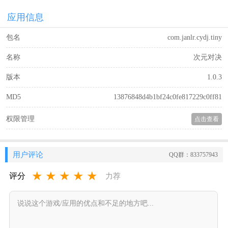
应用信息
包名
com.janlr.cydj.tiny
名称
次元对决
版本
1.0.3
MD5
13876848d4b1bf24c0fe817229c0ff81
权限管理
点击查看
用户评论
QQ群：833757943
★
★
★
★
★
评分
力荐