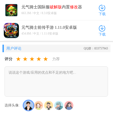
元气骑士国际服
破解版
内置
修改
器
(Soul Knight) 8.3.0安卓版
663.3M / 中文 / 8.3.0安卓版
下载
元气骑士前传手游 1.11.0安卓版
454.8M / 中文 / 1.11.0安卓版
下载
用户评论
QQ群：833757943
★
★
★
★
★
评分
力荐
选择头像: