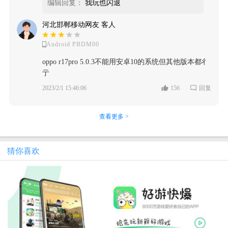
编辑回复：
我玩也闪退
河北邯郸移动网友 客人
Android PBDM00
oppo r17pro 5.0.3不能用安卓10的系统但其他版本都彳
亍
2023/2/1 15:46:06
156
回复
查看更多 >
猜你喜欢