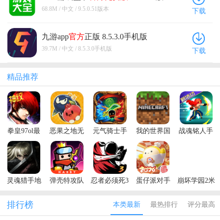
本
68.8M / 中文 / 9.5.0.51版本
下载
九游app
官方
正版 8.5.3.0手机版
39.7M / 中文 / 8.5.3.0手机版
下载
精品推荐
拳皇97ol最
恶果之地无
元气骑士手
我的世界国
战魂铭人手
新版本
限技能破解
游正版
际服官方正
游
版
版
灵魂猎手地
弹壳特攻队
忍者必须死3
蛋仔派对手
崩坏学园2米
牢内置菜单
最新版本
手游
游最新版本
哈游官服
最新版本
排行榜
本类最新
最热排行
评分最高
(Soul
Huntress)