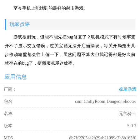
至今手机上能找到的最好的射击游戏。
玩家点评
游戏很耐玩，但能不能先把bug修复了？联机模式下有时候牢笼
开不了显示交互错误，过关宝箱无法开启当摆设，每关开局走出几
步移动輪盤都会往上偏一下，虽然问题不算大但我记得都是好久前
就存在的bug了，挺佩服凉屋这效率。
应用信息
厂商：
凉屋游戏
包名
com.ChillyRoom.DungeonShooter
名称
元气骑士
版本
5.0.3
MD5
db7ff2205ad2b29ab21099c7b8b165f0