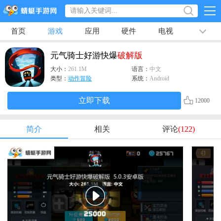
首页
游戏
应用
硬件
电视
排行榜
专题
文章
视频
最新
元气骑士好游快爆
破解版
大小：
261.1M
语言：
中文
类型：
动作冒险
系统：
Android
立即下载
12000
简介
相关
评论
(122)