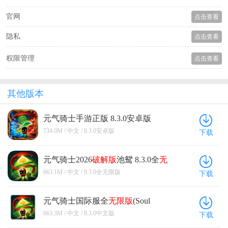
官网
点击查看
隐私
点击查看
权限管理
点击查看
其他版本
元气骑士手游正版 8.3.0安卓版
734.0M / 中文 / 8.3.0安卓版
下载
元气骑士2026
破解版
池鸳 8.3.0全
无
限版
663.1M / 中文 / 8.3.0全无限版
下载
元气骑士国际服全
无限版
(Soul
Knight) 8.3.0中文版
663.3M / 中文 / 8.3.0中文版
下载