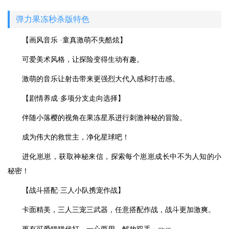
弹力果冻秒杀版特色
【画风音乐 ·童真激萌不失酷炫】
可爱美术风格，让探险变得生动有趣。
激萌的音乐让射击带来更强烈大代入感和打击感。
【剧情养成·多项分支走向选择】
伴随小落樱的视角在果冻星系进行刺激神秘的冒险。
成为伟大的救世主，净化星球吧！
进化崽崽，获取神秘来信，探索每个崽崽成长中不为人知的小
秘密！
【战斗搭配·三人小队携宠作战】
卡面精美，三人三宠三武器，任意搭配作战，战斗更加激爽。