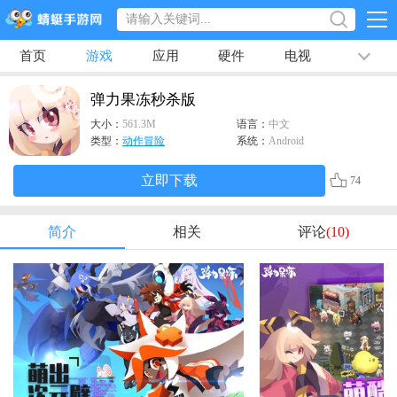
首页
游戏
应用
硬件
电视
排行榜
专题
文章
视频
最新
弹力果冻秒杀版
大小：
561.3M
语言：
中文
类型：
动作冒险
系统：
Android
立即下载
74
简介
相关
评论
(10)