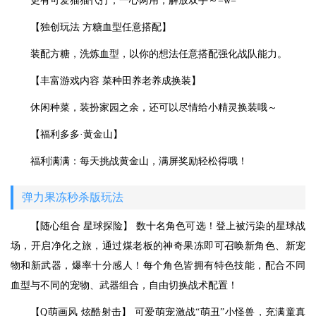
更有可爱猫猫代打，一心两用，解放双手～=w=
【独创玩法 方糖血型任意搭配】
装配方糖，洗炼血型，以你的想法任意搭配强化战队能力。
【丰富游戏内容 菜种田养老养成换装】
休闲种菜，装扮家园之余，还可以尽情给小精灵换装哦～
【福利多多·黄金山】
福利满满：每天挑战黄金山，满屏奖励轻松得哦！
弹力果冻秒杀版玩法
【随心组合 星球探险】 数十名角色可选！登上被污染的星球战
场，开启净化之旅，通过煤老板的神奇果冻即可召唤新角色、新宠
物和新武器，爆率十分感人！每个角色皆拥有特色技能，配合不同
血型与不同的宠物、武器组合，自由切换战术配置！
【Q萌画风 炫酷射击】 可爱萌宠激战“萌丑”小怪兽，充满童真