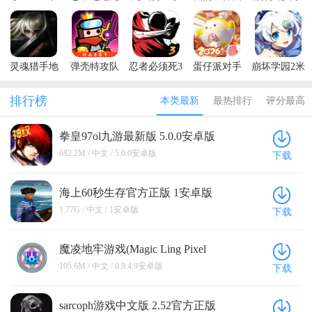
新版本
限技能破解
游正版
际服官方正
游
版
版
灵魂猎手地
弹壳特攻队
忍者必须死3
蛋仔派对手
崩坏学园2米
牢内置菜单
最新版本
手游
游最新版本
哈游官服
最新版本
排行榜
本类最新
最热排行
评分最高
(Soul
Huntress)
拳皇97ol九游最新版 5.0.0安卓版
682.2M / 中文 / 5.0.0安卓版
下载
海上60秒生存官方正版 1安卓版
1.77G / 中文 / 1安卓版
下载
魔凌地牢游戏(Magic Ling Pixel
Dungeon) 0.9.4.9安卓版
105.6M / 中文 / 0.9.4.9安卓版
下载
sarcoph游戏中文版 2.52官方正版