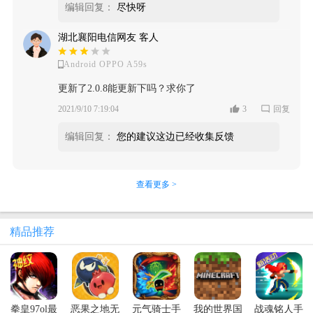
编辑回复：
尽快呀
湖北襄阳电信网友 客人
Android OPPO A59s
更新了2.0.8能更新下吗？求你了
2021/9/10 7:19:04
3
回复
编辑回复：
您的建议这边已经收集反馈
查看更多 >
精品推荐
拳皇97ol最
恶果之地无
元气骑士手
我的世界国
战魂铭人手