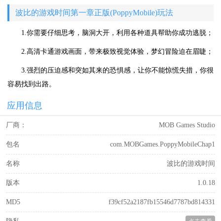
波比的游戏时间第一章正版(PoppyMobile)玩法
1.你需要仔细思考，脑洞大开，利用各种道具帮助你成功逃脱；
2.高清卡通游戏画面，带来极致视觉体验，梦幻冒险迫在眉睫；
3.强烈的压迫感和突如其来的恐惧感，让你不能惊慌失措，你很
容易找到出路。
应用信息
厂商：
MOB Games Studio
包名
com.MOBGames.PoppyMobileChap1
名称
波比的游戏时间
版本
1.0.18
MD5
f39cf52a2187fb15546d7787bd814331