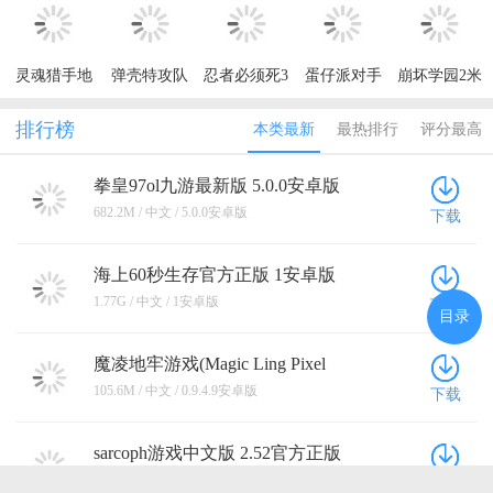
版
版
灵魂猎手地
弹壳特攻队
忍者必须死3
蛋仔派对手
崩坏学园2米
牢内置菜单
最新版本
手游
游最新版本
哈游官服
最新版本
排行榜
本类最新
最热排行
评分最高
(Soul
Huntress)
拳皇97ol九游最新版 5.0.0安卓版
682.2M / 中文 / 5.0.0安卓版
下载
海上60秒生存官方正版 1安卓版
1.77G / 中文 / 1安卓版
下载
目录
魔凌地牢游戏(Magic Ling Pixel
Dungeon) 0.9.4.9安卓版
105.6M / 中文 / 0.9.4.9安卓版
下载
sarcoph游戏中文版 2.52官方正版
436.8M / 中文 / 2.52官方正版
下载