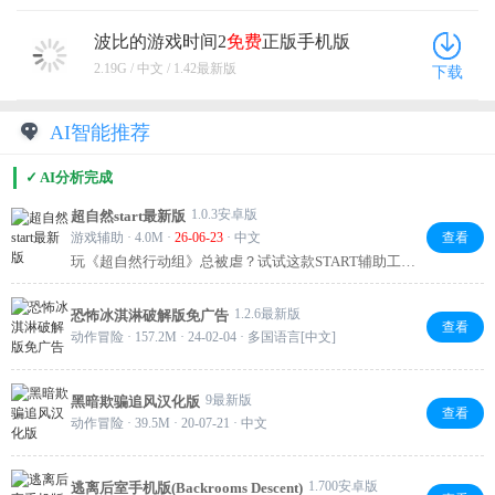
波比的游戏时间2
免费
正版手机版
1.42
最新版
2.19G / 中文 / 1.42最新版
下载
AI智能推荐
✓ AI分析完成
1.0.3安卓版
超自然start最新版
游戏辅助 · 4.0M ·
26-06-23
· 中文
查看
玩《超自然行动组》总被虐？试试这款START辅助工
具！智能自瞄锁定敌人弱点，全图透视让你提前掌握资
源点、怪物和玩家位置，一键挂机自动日常副本，解放
1.2.6最新版
恐怖冰淇淋破解版免广告
双手。安卓免Root悬浮窗设计，新手也能轻松上手，提
查看
动作冒险 · 157.2M · 24-02-04 · 多国语言[中文]
升效率不打扰，值得一试！
9最新版
黑暗欺骗追风汉化版
查看
动作冒险 · 39.5M · 20-07-21 · 中文
1.700安卓版
逃离后室手机版(Backrooms Descent)