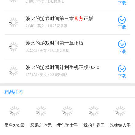
1.42
最新版
2.19G / 中文 / 1.42最新版
下载
波比的游戏时间第三章
官方
正版
1.0.25安卓版
2.04G / 英文 / 1.0.25安卓版
下载
波比的游戏时间第一章正版
(PoppyMobile) 1.0.18安卓版
582.5M / 英文 / 1.0.18安卓版
下载
波比的游戏时间计划手机正版 0.3.0
安卓版
157.8M / 英文 / 0.3.0安卓版
下载
精品推荐
拳皇97ol最
恶果之地无
元气骑士手
我的世界国
战魂铭人手
新版本
限技能破解
游正版
际服官方正
游