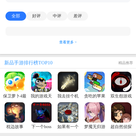
全部
好评
中评
差评
查看更多 >
新品手游排行榜TOP10
精品推荐
保卫萝卜4最
我的游戏天
我去挂个机
贪吃的苹果
双生怨游戏
新版本
赋
手游
蛇最新版
枕边故事
下一个boss
如果有一个
梦魇无归游
超自然侦探
按钮手游
戏
社