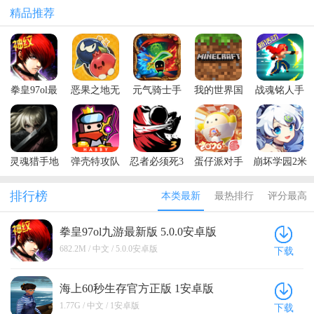
精品推荐
拳皇97ol最
恶果之地无
元气骑士手
我的世界国
战魂铭人手
新版本
限技能破解
游正版
际服官方正
游
版
版
灵魂猎手地
弹壳特攻队
忍者必须死3
蛋仔派对手
崩坏学园2米
牢内置菜单
最新版本
手游
游最新版本
哈游官服
最新版本
排行榜
本类最新
最热排行
评分最高
(Soul
Huntress)
拳皇97ol九游最新版 5.0.0安卓版
682.2M / 中文 / 5.0.0安卓版
下载
海上60秒生存官方正版 1安卓版
1.77G / 中文 / 1安卓版
下载