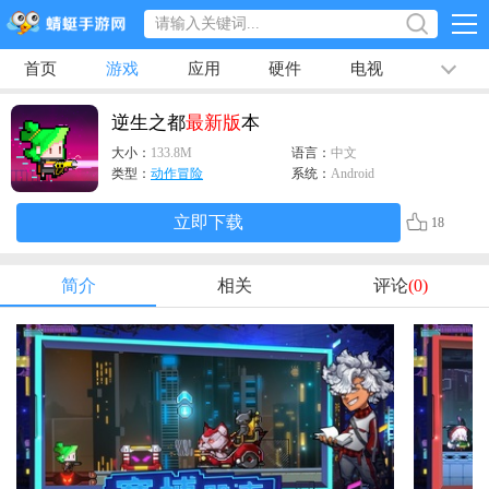
首页
游戏
应用
硬件
电视
排行榜
专题
文章
视频
最新
逆生之都
最新版
本
大小：
133.8M
语言：
中文
类型：
动作冒险
系统：
Android
立即下载
18
简介
相关
评论
(0)