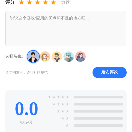
★
★
★
★
★
评分
力荐
选择头像:
发布评论
请文明发言，遵守社区规范
★
★
★
★
★
0.0
★
★
★
★
★
★
★
★
★
0人评分
★