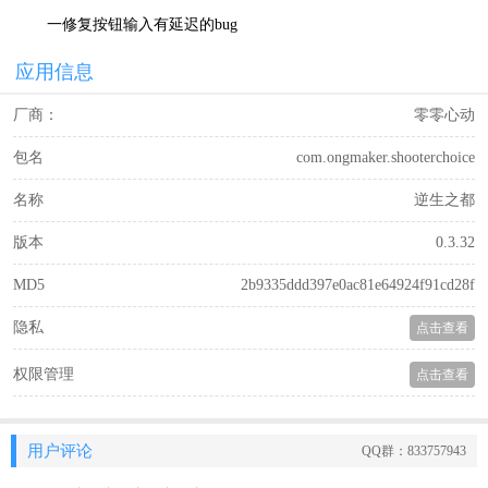
一修复按钮输入有延迟的bug
应用信息
厂商：
零零心动
包名
com.ongmaker.shooterchoice
名称
逆生之都
版本
0.3.32
MD5
2b9335ddd397e0ac81e64924f91cd28f
隐私
点击查看
权限管理
点击查看
用户评论
QQ群：833757943