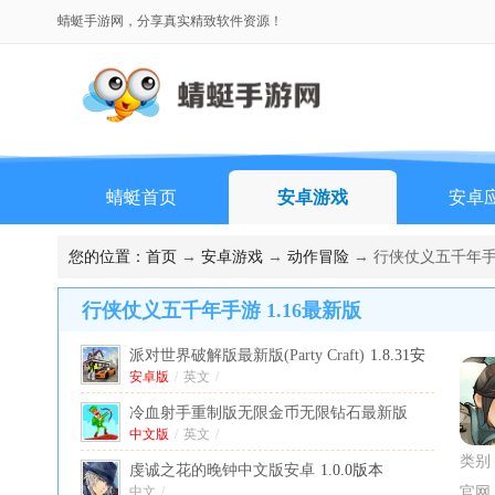
蜻蜓手游网，分享真实精致软件资源！
蜻蜓首页
安卓游戏
安卓
您的位置：
首页
→
安卓游戏
→
动作冒险
→ 行侠仗义五千年手游
行侠仗义五千年手游 1.16最新版
派对世界破解版最新版(Party Craft)
1.8.31安
卓版
安卓版
/
英文
/
冷血射手重制版无限金币无限钻石最新版
(Bowmasters)
中文版
/
英文
/
11.3.2中文版
类别
虔诚之花的晚钟中文版安卓
1.0.0版本
中文
/
官网