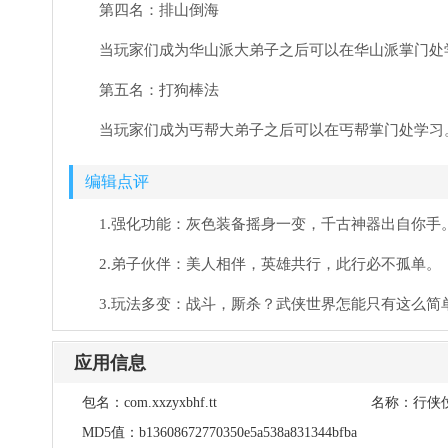
第四名：排山倒海
当玩家们成为华山派大弟子之后可以在华山派掌门处
第五名：打狗棒法
当玩家们成为丐帮大弟子之后可以在丐帮掌门处学习
编辑点评
1.强化功能：灰色装备摇身一变，千古神器出自你手
2.弟子伙伴：美人相伴，英雄共行，此行必不孤单。
3.玩法多变：战斗，厮杀？武侠世界怎能只有这么简
应用信息
包名：
com.xxzyxbhf.tt
名称：
行侠
MD5值：
b13608672770350e5a538a831344bfba