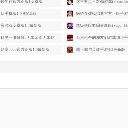
0秒生存官方正版1安卓版
这里有点不对劲游戏(Something’
Here)1.8安卓版
从手机版1.0.9安卓版
病娇女孩模拟器官方正版手游(Ya
Horror Game)1.4.6安卓版
家游戏安卓版1.2最新版
超级黑暗欺骗最新版(Super Da
Deception)2.1.2安卓版
格精灵一决雌雄2无限金币无限钻
石河伦吾的朋友们游戏10.1
g it Out 2)6.4.1最新版
疑案2023官方正版1.0最新版
地下城与英雄手游4.3最新版