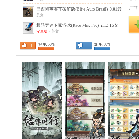
厂商
巴西精英赛车破解版(Elite Auto Brasil)
0.81最
新版
英文
/
极限竞速专家游戏(Race Max Pro)
2.13.16安
卓版
安卓版
/
英文
/
梦幻家园九游版最新版
7.5.0安卓版
好评:
50%
坏评:
50%
1
1
安卓版
/
中文
/
三国真龙传手游
4.0.8k安卓版
安卓版
/
中文
/
斗罗大陆魂师对决九游官方版
2.40.1安卓版
安卓版
/
中文
/
拳皇97ol九游最新版
5.0.0安卓版
安卓版
/
中文
/
三国大冒险手游
11.21.2安卓版
安卓版
/
中文
/