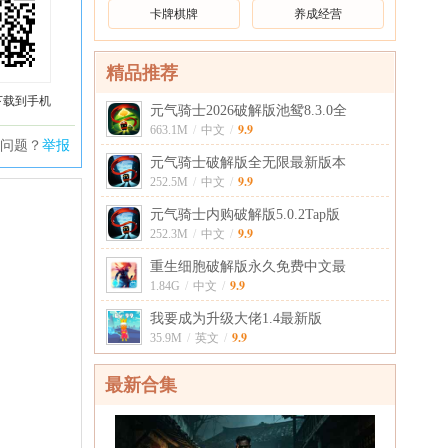
卡牌棋牌
养成经营
精品推荐
下载到手机
元气骑士2026破解版池鸳8.3.0全
9.9
663.1M
/
中文
/
问题？
举报
元气骑士破解版全无限最新版本
9.9
252.5M
/
中文
/
元气骑士内购破解版5.0.2Tap版
9.9
252.3M
/
中文
/
重生细胞破解版永久免费中文最
9.9
1.84G
/
中文
/
我要成为升级大佬1.4最新版
9.9
35.9M
/
英文
/
最新合集