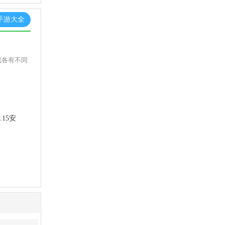
手游大全
戏各有不同
.15安
26安卓版