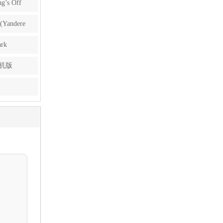
s Off
ndere
rk
手机版