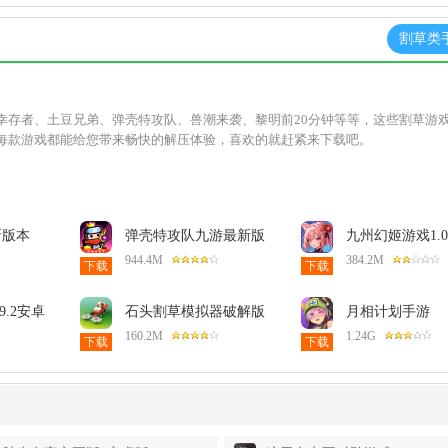
割草类
幸存者、土豆兄弟、弹壳特攻队、兽潮来袭、黎明前20分钟等等，这些割草游
每款游戏都能给您带来畅快的解压体验，喜欢的就赶紧来下载吧。
新版本
弹壳特攻队九游最新版
九州幻姬游戏1.0
4.9.0安卓版
卓版
944.4M
384.2M
下载
下载
9.2安卓
石头割草模拟器破解版
月相计划手游
1.70.1安卓版
2.107326.1073
160.2M
1.24G
下载
下载