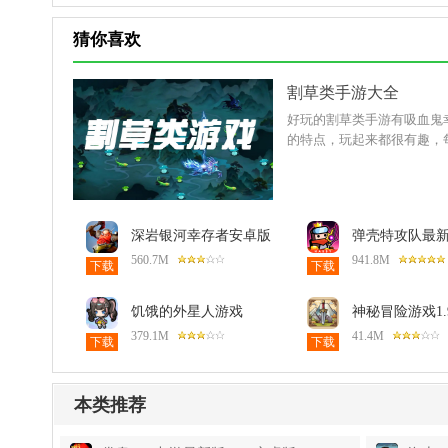
猜你喜欢
割草类手游大全
好玩的割草类手游有吸血鬼
的特点，玩起来都很有趣，
深岩银河幸存者安卓版
弹壳特攻队最
(DRG Survivor)1.2.3最
4.9.0安卓版
560.7M
941.8M
下载
下载
新版
饥饿的外星人游戏
神秘冒险游戏1.
(HungryAliens)1552安
版
379.1M
41.4M
下载
下载
卓版
本类推荐