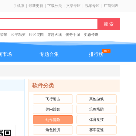
手机版
|
最新更新
|
下载分类
|
文章专区
|
视频专区
|
厂商列表
荣耀
和平精英
暗区突围
穿越火线
传奇手游
变态传奇
视市场
专题合集
排行榜
软件分类
飞行射击
其他游戏
休闲益智
策略塔防
体育竞技
动作冒险
角色扮演
赛车竞速