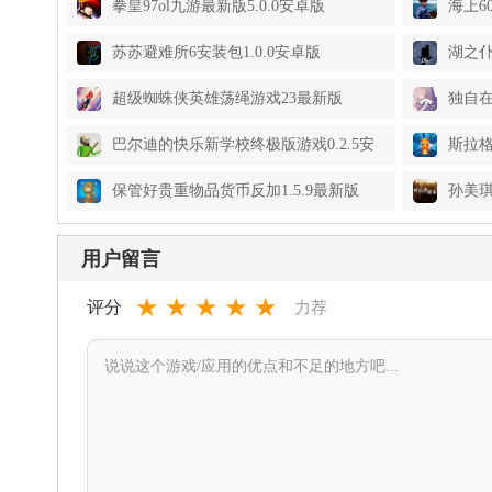
拳皇97ol九游最新版5.0.0安卓版
海上6
苏苏避难所6安装包1.0.0安卓版
湖之仆
超级蜘蛛侠英雄荡绳游戏23最新版
独自在
巴尔迪的快乐新学校终极版游戏0.2.5安
斯拉
卓版
石(Slu
保管好贵重物品货币反加1.5.9最新版
孙美琪
用户留言
★
★
★
★
★
评分
力荐